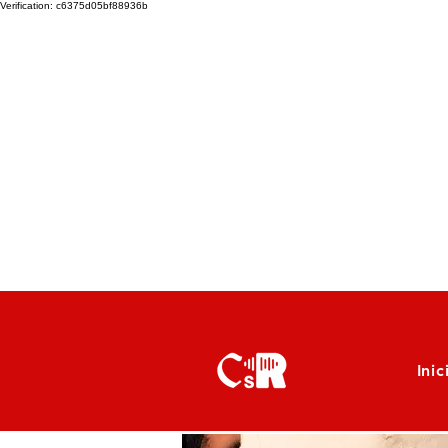
Verification: c6375d05bf88936b
Inic