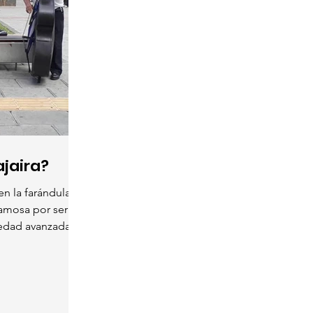
ajaira?
en la farándula
famosa por ser
 edad avanzada.