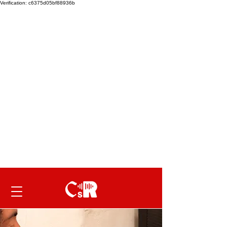
Verification: c6375d05bf88936b