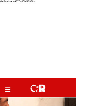
Verification: c6375d05bf88936b