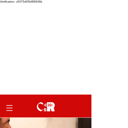
Verification: c6375d05bf88936b