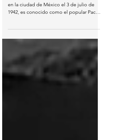
Francisco Albaitero?
Francisco Jorge Stanley Albaitero, nació
en la ciudad de México el 3 de julio de
1942, es conocido como el popular Paco
Stanley y fue un...