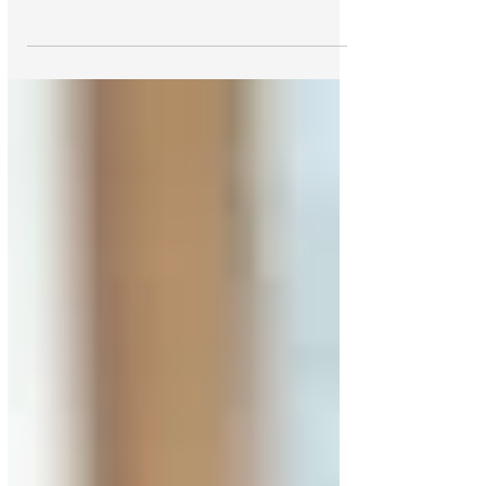
escuchar en el vecindario un sonido como
el de corrientes de aguas de un rio.