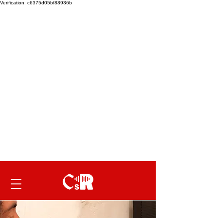
Verification: c6375d05bf88936b