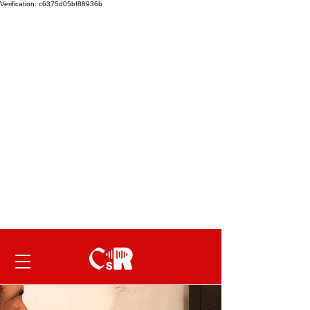
Verification: c6375d05bf88936b