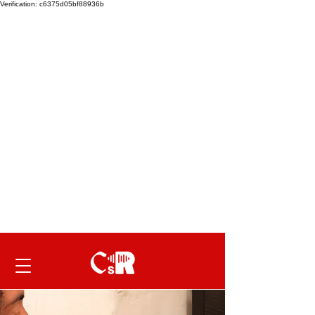
Verification: c6375d05bf88936b