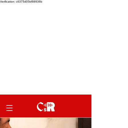
Verification: c6375d05bf88936b